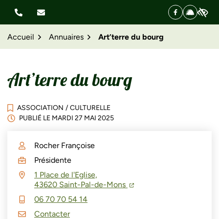
Aller
Facebook
(ouverture d
illiwap
(ouvertu
au
contenu
Accueil
Annuaires
Art’terre du bourg
Art’terre du bourg
ASSOCIATION
/
CULTURELLE
PUBLIÉ LE
MARDI 27 MAI 2025
Rocher Françoise
INFOS UTILES
Présidente
1 Place de l'Eglise,
(ouverture dans un nouvel
(ouverture dans un nouv
43620 Saint-Pal-de-Mons
06 70 70 54 14
Contacter